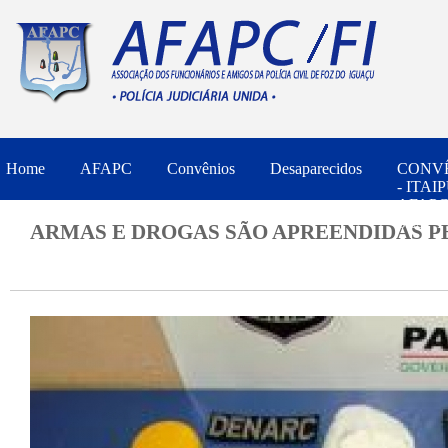
Home
AFAPC
Convênios
Desaparecidos
CONV
- ITAIP
AFAPC/
SESP P
ARMAS E DROGAS SÃO APREENDIDAS P