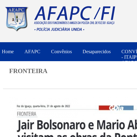
Home
AFAPC
Convênios
Desaparecidos
CONV
- ITAIP
AFAPC/
SESP P
FRONTEIRA